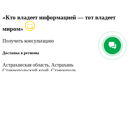
«Кто владеет информацией — тот владеет
миром»
Получить консультацию
Доставка в регионы
Астраханская область, Астрахань
Ставропольский край, Ставрополь
Ростовская область, Ростов-на-Дону
Краснодарский край, Краснодар
Кабардино-Балкарская, Нальчик
Северная Осетия, Владикавказ
Республика Дагестан, Махачкала
Главное меню
ГЛАВНАЯ
О КОМПАНИИ
ЦЕНЫ НА ПНД