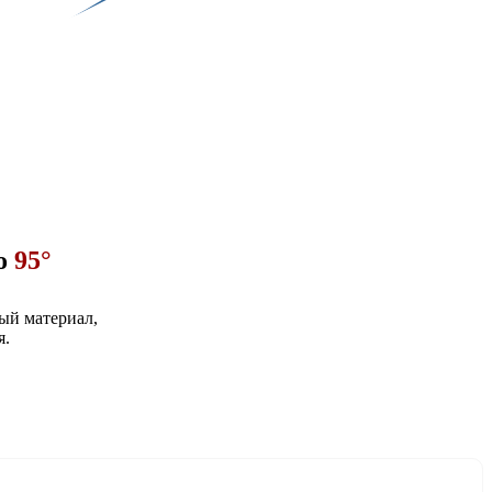
до
95°
й материал,
я.