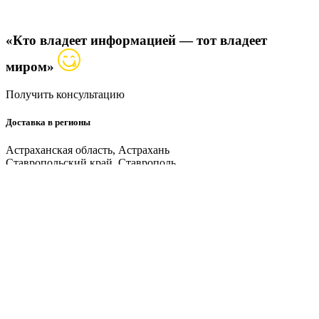
«Кто владеет информацией — тот владеет
миром»
Получить консультацию
Доставка в регионы
Астраханская область, Астрахань
Ставропольский край, Ставрополь
Ростовская область, Ростов-на-Дону
Краснодарский край, Краснодар
Кабардино-Балкарская, Нальчик
Северная Осетия, Владикавказ
Республика Дагестан, Махачкала
Главное меню
ГЛАВНАЯ
О КОМПАНИИ
ЦЕНЫ НА ПНД